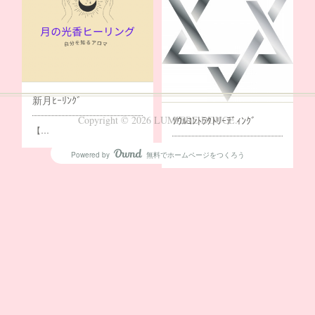
新月ﾋｰﾘﾝｸﾞ
ｿｳﾙｺﾝﾄﾗｸﾄﾘｰﾃﾞｨﾝｸﾞ
Copyright ©
2026
LUMIERE DOUCE
.
【…
ソウルコン…
Powered by
無料でホームページをつくろう
AmebaOwnd
フォロー